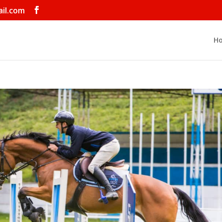
il.com
H