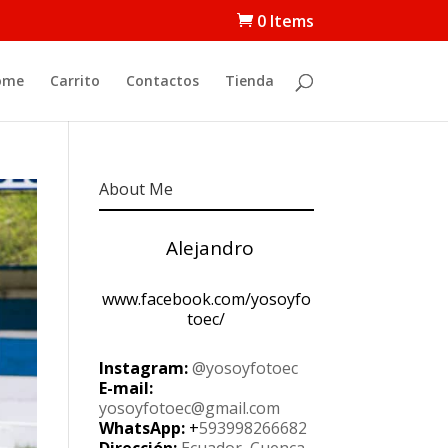
0 Items
ome
Carrito
Contactos
Tienda
About Me
Alejandro
www.facebook.com/yosoyfo
toec/
Instagram:
@yosoyfotoec
E-mail:
yosoyfotoec@gmail.com
WhatsApp:
+
593998266682