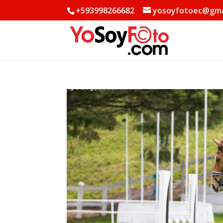
+593998266682
yosoyfotoec@gma